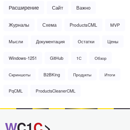
Расширение
Сайт
Важно
Журналы
Схема
ProductsCML
MVP
Мысли
Документация
Остатки
Цены
Windows-1251
GitHub
1С
Обзор
Скриншоты
B2BKing
Продукты
Итоги
PqCML
ProductsCleanerCML
W
C1
C
>