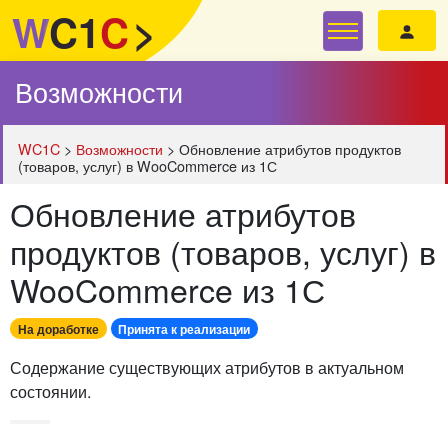
W
C1
C
>
Возможности
WC1C
>
Возможности
>
Обновление атрибутов продуктов
(товаров, услуг) в WooCommerce из 1С
Обновление атрибутов
продуктов (товаров, услуг) в
WooCommerce из 1С
На доработке
Принята к реализации
Содержание существующих атрибутов в актуальном
состоянии.