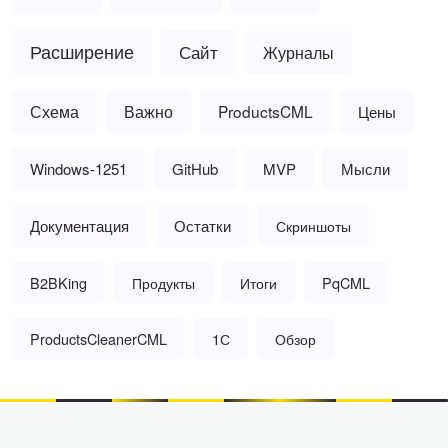
Расширение
Сайт
Журналы
Схема
Важно
ProductsCML
Цены
Windows-1251
GitHub
MVP
Мысли
Документация
Остатки
Скриншоты
B2BKing
Продукты
Итоги
PqCML
ProductsCleanerCML
1С
Обзор