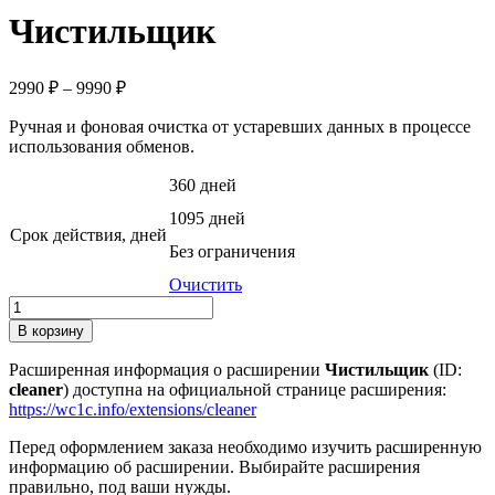
Чистильщик
Диапазон
2990
₽
–
9990
₽
цен:
Ручная и фоновая очистка от устаревших данных в процессе
2990 ₽
использования обменов.
–
9990 ₽
360 дней
1095 дней
Срок действия, дней
Без ограничения
Очистить
Количество
товара
В корзину
Чистильщик
Расширенная информация о расширении
Чистильщик
(ID:
cleaner
) доступна на официальной странице расширения:
https://wc1c.info/extensions/cleaner
Перед оформлением заказа необходимо изучить расширенную
информацию об расширении. Выбирайте расширения
правильно, под ваши нужды.