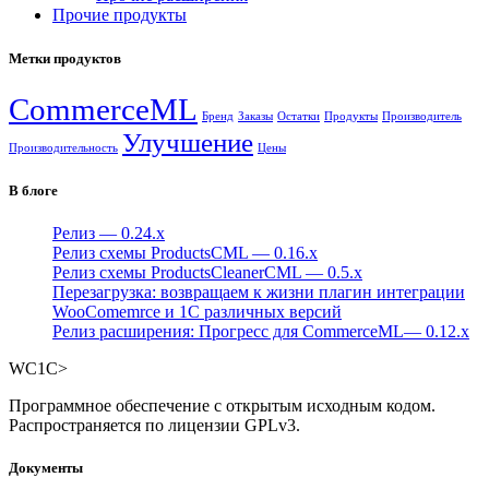
Прочие продукты
Метки продуктов
CommerceML
Бренд
Заказы
Остатки
Продукты
Производитель
Улучшение
Производительность
Цены
В блоге
Релиз — 0.24.х
Релиз схемы ProductsCML — 0.16.х
Релиз схемы ProductsCleanerCML — 0.5.х
Перезагрузка: возвращаем к жизни плагин интеграции
WooComemrce и 1С различных версий
Релиз расширения: Прогресс для CommerceML— 0.12.x
W
C1
C
>
Программное обеспечение с открытым исходным кодом.
Распространяется по лицензии GPLv3.
Документы