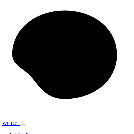
W
C1
C
>
Плагин