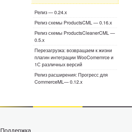
Релиз — 0.24.х
Релиз схемы ProductsCML — 0.16.х
Релиз схемы ProductsCleanerCML —
0.5.х
Перезагрузка: возвращаем к жизни
плагин интеграции WooComemrce и
1С различных версий
Релиз расширения: Прогресс для
CommerceML— 0.12.x
Поддержка