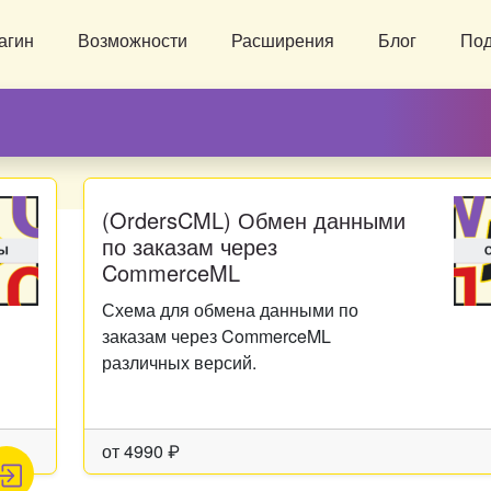
агин
Возможности
Расширения
Блог
По
(OrdersCML) Обмен данными
по заказам через
CommerceML
Схема для обмена данными по
заказам через CommerceML
различных версий.
от
4990
₽