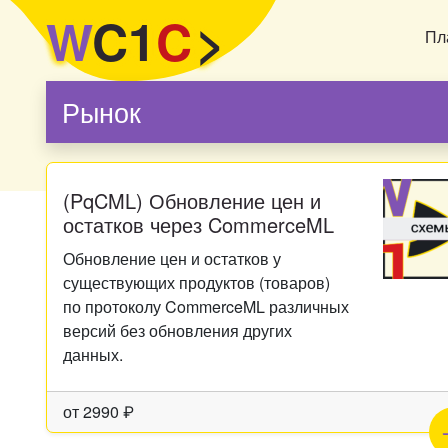
W
C1
C
>
Пл
Рынок
(PqCML) Обновление цен и
остатков через CommerceML
Обновление цен и остатков у
существующих продуктов (товаров)
по протоколу CommerceML различных
версий без обновления других
данных.
от
2990
₽