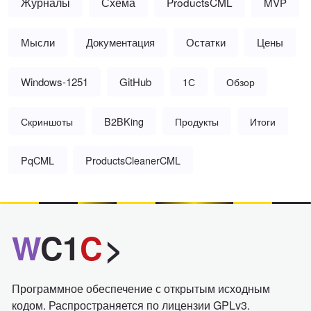
Журналы
Схема
ProductsCML
MVP
Мысли
Документация
Остатки
Цены
Windows-1251
GitHub
1С
Обзор
Скриншоты
B2BKing
Продукты
Итоги
PqCML
ProductsCleanerCML
W
C1
C
>
Программное обеспечение с открытым исходным
кодом. Распространяется по лицензии GPLv3.